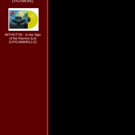
LP/G/SMOKE]
MITHOTYN - In the Sign
of the Ravens [Ltd
2LP/G/AMARILLO]