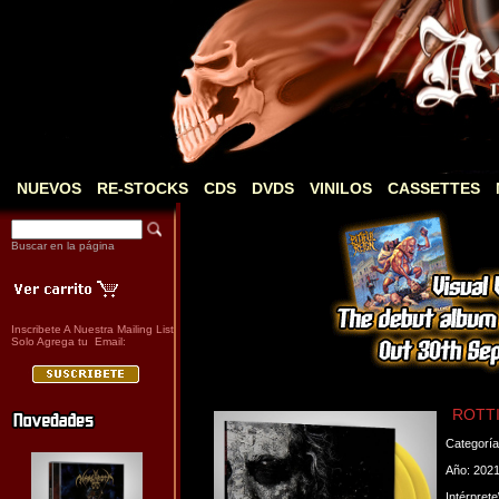
NUEVOS
RE-STOCKS
CDS
DVDS
VINILOS
CASSETTES
Buscar en la página
Inscribete A Nuestra Mailing List
Solo Agrega tu Email:
ROTTI
Categorí
Año: 202
Intérpret