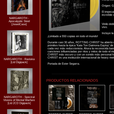
Origen: G
El impeca
increíble 
NARGAROTH -
Apocalyptic Steel
Vinilo dob
[JewelCase]
vivo.
Incluye la
¡Limitado a 550 copias en todo el mundo!
Durante casi 30 años, ROTTING CHRIST ha abierto un
primitivo hasta la épica 'Kata Ton Daimona Eaytoy' de
cada vez más reduccionista. Ahora la reconocida band
canciones influenciadas por ritos y mitos de todo el
CHRIST más oscuro y con un sonido más personal has
CHRIST es una institución internacional de heavy met
NARGAROTH - Rasluka
[Ltd Digipack]
Portada de Ester Segarra.
PRODUCTOS RELACIONADOS
NARGAROTH - Spectral
Visions of Mental Warfare
[Ltd 2CD Digipack]
RO