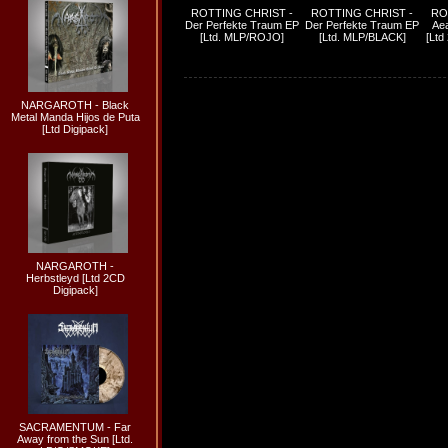
ROTTING CHRIST -
ROTTING CHRIST -
RO
Der Perfekte Traum EP
Der Perfekte Traum EP
Aea
[Ltd. MLP/ROJO]
[Ltd. MLP/BLACK]
[Lt
NARGAROTH - Black
Metal Manda Hijos de Puta
[Ltd Digipack]
NARGAROTH -
Herbstleyd [Ltd 2CD
Digipack]
SACRAMENTUM - Far
Away from the Sun [Ltd.