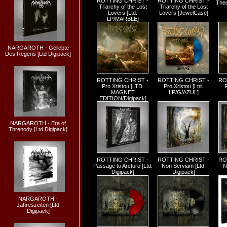
ROTTING CHRIST -
ROTTING CHRIST -
Theo
Triarchy of the Lost
Triarchy of the Lost
Lovers [Ltd.
Lovers [JewelCase]
LP/MARBLE]
NARGAROTH - Geliebte
Des Regens [Ltd Digipack]
ROTTING CHRIST -
ROTTING CHRIST -
RO
Pro Xristou [LTD.
Pro Xristou [Ltd.
P
MAGNET
LP/G/AZUL]
EDITION/Digipack]
NARGAROTH - Era of
Threnody [Ltd Digipack]
ROTTING CHRIST -
ROTTING CHRIST -
RO
Passage to Arcturo [Ltd.
Non Serviam [Ltd.
N
Digipack]
Digipack]
NARGAROTH -
Jahreszeiten [Ltd
Digipack]