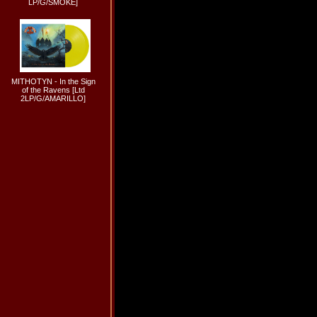
LP/G/SMOKE]
MITHOTYN - In the Sign
of the Ravens [Ltd
2LP/G/AMARILLO]