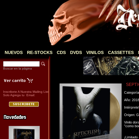
NUEVOS
RE-STOCKS
CDS
DVDS
VINILOS
CASSETTES
Buscar en la página
SEPTI
Inscribete A Nuestra Mailing List
Categorí
Solo Agrega tu Email:
Año: 201
Intérpret
Origen: G
Vinilo do
”como bon
¡Limitado