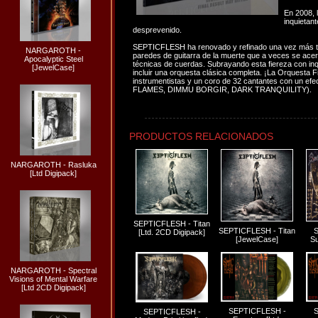
En 2008, 
inquietan
desprevenido.
SEPTICFLESH ha renovado y refinado una vez más to
NARGAROTH -
paredes de guitarra de la muerte que a veces se acerc
Apocalyptic Steel
técnicas de cuerdas. Subrayando esta fiereza con inq
[JewelCase]
incluir una orquesta clásica completa. ¡La Orquesta 
instrumentistas y un coro de 32 cantantes con un e
FLAMES, DIMMU BORGIR, DARK TRANQUILITY).
PRODUCTOS RELACIONADOS
NARGAROTH - Rasluka
[Ltd Digipack]
SEPTICFLESH - Titan
SEPTICFLESH - Titan
S
[Ltd. 2CD Digipack]
[JewelCase]
S
NARGAROTH - Spectral
Visions of Mental Warfare
[Ltd 2CD Digipack]
SEPTICFLESH -
S
SEPTICFLESH -