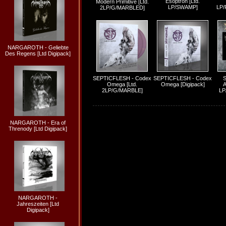
Esoptron [Ltd.
Modern Primitive [Ltd.
LP/SWAMP]
LP
2LP/G/MARBLED]
NARGAROTH - Geliebte
Des Regens [Ltd Digipack]
SEPTICFLESH - Codex
SEPTICFLESH - Codex
S
Omega [Ltd.
Omega [Digipack]
A
2LP/G/MARBLE]
LP
NARGAROTH - Era of
Threnody [Ltd Digipack]
NARGAROTH -
Jahreszeiten [Ltd
Digipack]