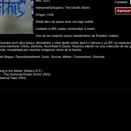
Año: 2021
Cantidad:
Intérprete\Disquera: The Devil's Elixirs
Origen: USA
Noble libro de pasta dura con logo hotfoil
Limitado a 999 copias numeradas a mano
Uno de los mejores actos clandestinos de Estados Unidos.
 femenino tocó ultra heavy, demoledor y slow death metal, lanzó 2 demos y un EP, se separaro
como Demonic Christ, Derketa, November's Doom. Nuestra edición es una colección de las 
anda, respaldada por muchas imágenes raras de la banda.
s de Magus, Disembowelment, Dusk, Sorrow, Winter, Ceremonium, Derketa
ng in the Winter Solstice E.P.)
c - The Immortal Realm Demo 1991)
earsal Tape 1991)