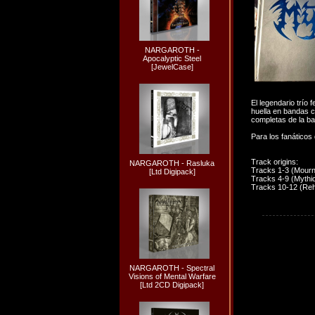
NARGAROTH -
Apocalyptic Steel
[JewelCase]
El legendario trío
huella en bandas 
completas de la b
Para los fanático
Track origins:
NARGAROTH - Rasluka
Tracks 1-3 (Mourni
[Ltd Digipack]
Tracks 4-9 (Mythi
Tracks 10-12 (Reh
NARGAROTH - Spectral
Visions of Mental Warfare
[Ltd 2CD Digipack]