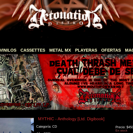
VINILOS
CASSETTES
METAL MX
PLAYERAS
OFERTAS
MA
MYTHIC - Anthology [Ltd. Digibook]
Categoría: CD
Precio: $45
En stock