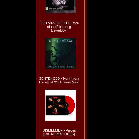
OLD MANS CHILD - Born
of the Flickering
[JewelBox]
SENTENCED - North from
Here [Ltd.2CD JewelCase]
DISMEMBER - Pieces
[Ltd. MLP/BICOLOR]