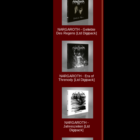
NARGAROTH - Geliebte
Des Regens [Ltd Digipack]
NARGAROTH - Era of
Threnody [Ltd Digipack]
NARGAROTH -
Jahreszeiten [Ltd
Digipack]