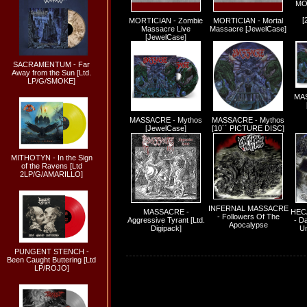
MOR
[
MORTICIAN - Zombie
MORTICIAN - Mortal
Massacre Live
Massacre [JewelCase]
[JewelCase]
SACRAMENTUM - Far
Away from the Sun [Ltd.
LP/G/SMOKE]
MAS
MASSACRE - Mythos
MASSACRE - Mythos
[JewelCase]
[10´´ PICTURE DISC]
MITHOTYN - In the Sign
of the Ravens [Ltd
2LP/G/AMARILLO]
INFERNAL MASSACRE
MASSACRE -
HEC
- Followers Of The
Aggressive Tyrant [Ltd.
- D
Apocalypse
Digipack]
Un
PUNGENT STENCH -
Been Caught Buttering [Ltd
LP/ROJO]