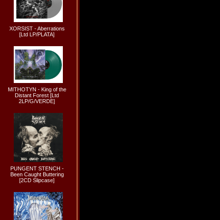
XORSIST - Aberrations
[Ltd LP/PLATA]
MITHOTYN - King of the
Distant Forest [Ltd
2LP/G/VERDE]
PUNGENT STENCH -
Been Caught Buttering
[2CD Slipcase]