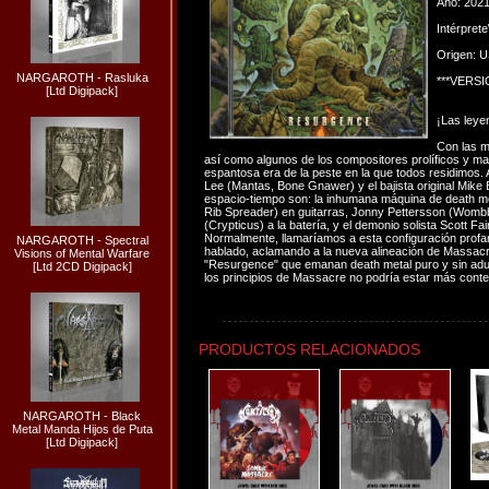
Año: 202
Intérpret
Origen: 
NARGAROTH - Rasluka
***VERS
[Ltd Digipack]
¡Las leye
Con las m
así como algunos de los compositores prolíficos y ma
espantosa era de la peste en la que todos residimos. A
Lee (Mantas, Bone Gnawer) y el bajista original Mike
espacio-tiempo son: la inhumana máquina de death 
Rib Spreader) en guitarras, Jonny Pettersson (Wombb
(Crypticus) a la batería, y el demonio solista Scott Fa
Normalmente, llamaríamos a esta configuración profan
NARGAROTH - Spectral
hablado, aclamando a la nueva alineación de Massac
Visions of Mental Warfare
"Resurgence" que emanan death metal puro y sin adul
[Ltd 2CD Digipack]
los principios de Massacre no podría estar más conte
PRODUCTOS RELACIONADOS
NARGAROTH - Black
Metal Manda Hijos de Puta
[Ltd Digipack]