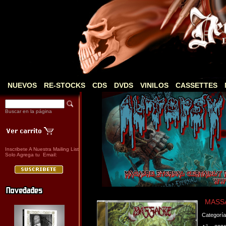
NUEVOS
RE-STOCKS
CDS
DVDS
VINILOS
CASSETTES
Buscar en la página
Inscribete A Nuestra Mailing List
Solo Agrega tu Email:
MASSA
Categorí