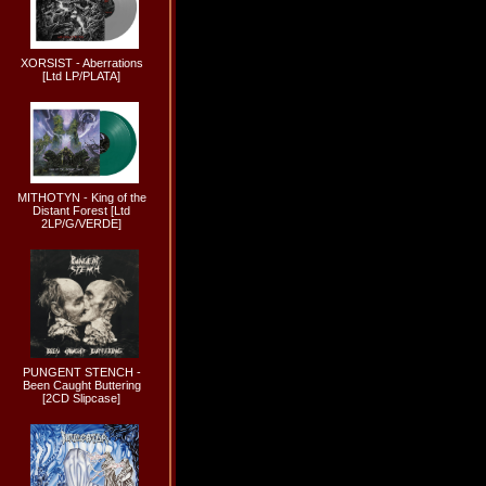
XORSIST - Aberrations
[Ltd LP/PLATA]
MITHOTYN - King of the
Distant Forest [Ltd
2LP/G/VERDE]
PUNGENT STENCH -
Been Caught Buttering
[2CD Slipcase]