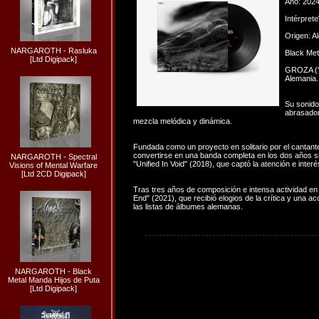
Año: 202
Intérpret
Origen: A
NARGAROTH - Rasluka
Black Met
[Ltd Digipack]
GROZA ("t
Alemania.
Su sonido
abrasador
mezcla melódica y dinámica.
Fundada como un proyecto en solitario por el cantant
convertirse en una banda completa en los dos años si
NARGAROTH - Spectral
"Unified In Void" (2018), que captó la atención e inte
Visions of Mental Warfare
[Ltd 2CD Digipack]
Tras tres años de composición e intensa actividad en
End" (2021), que recibió elogios de la crítica y una 
las listas de álbumes alemanas.
NARGAROTH - Black
Metal Manda Hijos de Puta
[Ltd Digipack]