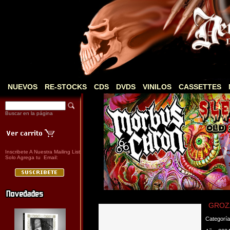
NUEVOS
RE-STOCKS
CDS
DVDS
VINILOS
CASSETTES
Buscar en la página
Inscribete A Nuestra Mailing List
Solo Agrega tu Email:
GROZA 
Categorí