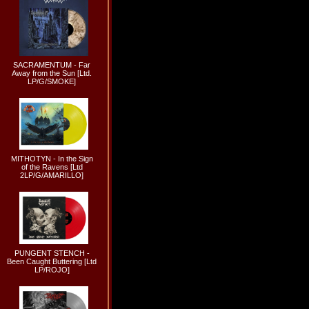
SACRAMENTUM - Far
Away from the Sun [Ltd.
LP/G/SMOKE]
MITHOTYN - In the Sign
of the Ravens [Ltd
2LP/G/AMARILLO]
PUNGENT STENCH -
Been Caught Buttering [Ltd
LP/ROJO]