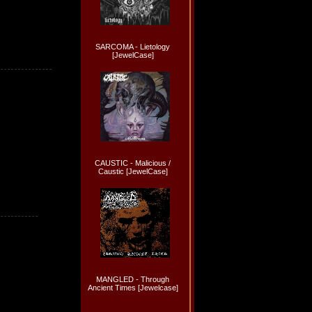
SARCOMA - Lietology
[JewelCase]
CAUSTIC - Malicious /
Caustic [JewelCase]
MANGLED - Through
Ancient Times [Jewelcase]