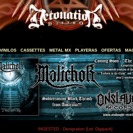
VINILOS
CASSETTES
METAL MX
PLAYERAS
OFERTAS
MA
INGESTED - Denigration [Ltd. Digipack]