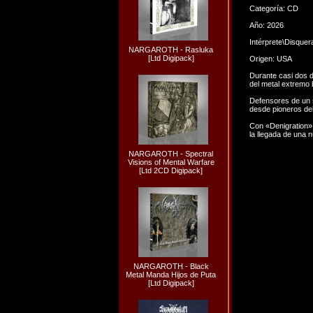
Categoría: CD
Año: 2026
Intérprete\Disquer
NARGAROTH - Rasluka
[Ltd Digipack]
Origen: USA
Durante casi dos d
del metal extremo b
Defensores de un 
desde pioneros del
Con «Denigration»,
la llegada de una n
NARGAROTH - Spectral
Visions of Mental Warfare
[Ltd 2CD Digipack]
NARGAROTH - Black
Metal Manda Hijos de Puta
[Ltd Digipack]