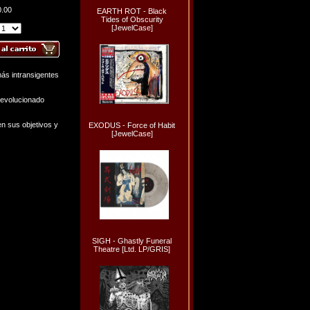
0.00
EARTH ROT - Black
Tides of Obscurity
[JewelCase]
ás intransigentes
 evolucionado
en sus objetivos y
EXODUS - Force of Habit
[JewelCase]
SIGH - Ghastly Funeral
Theatre [Ltd. LP/GRIS]