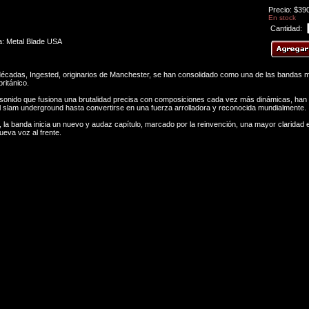
Precio: $39
En stock
Cantidad:
a: Metal Blade USA
écadas, Ingested, originarios de Manchester, se han consolidado como una de las bandas m
ritánico.
sonido que fusiona una brutalidad precisa con composiciones cada vez más dinámicas, han
 slam underground hasta convertirse en una fuerza arrolladora y reconocida mundialmente.
 la banda inicia un nuevo y audaz capítulo, marcado por la reinvención, una mayor claridad 
ueva voz al frente.