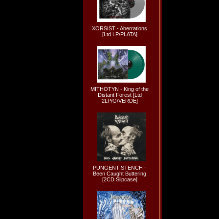
XORSIST - Aberrations
[Ltd LP/PLATA]
MITHOTYN - King of the
Distant Forest [Ltd
2LP/G/VERDE]
PUNGENT STENCH -
Been Caught Buttering
[2CD Slipcase]