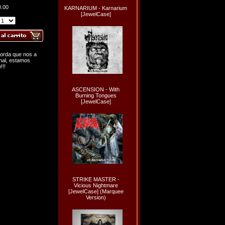
0.00
KARNARIUM - Karnarium
[JewelCase]
horda que nos a
rnal, estamos
!!!
ASCENSION - With
Burning Tongues
[JewelCase]
STRIKE MASTER -
Vicious Nightmare
[JewelCase] (Marquee
Version)