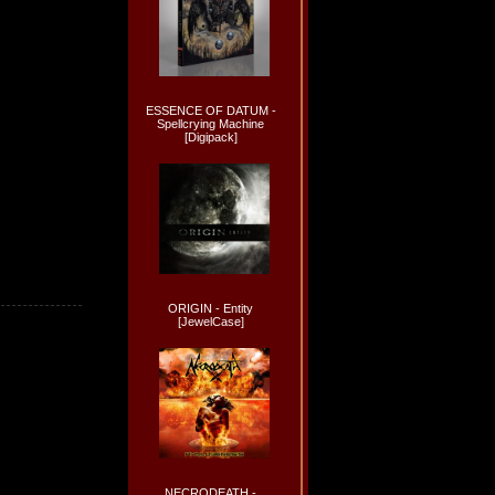
ESSENCE OF DATUM -
Spellcrying Machine
[Digipack]
ORIGIN - Entity
[JewelCase]
NECRODEATH -