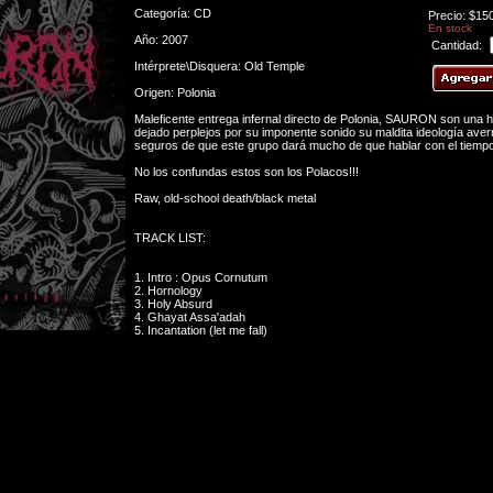
Categoría: CD
Precio: $15
En stock
Año: 2007
Cantidad:
Intérprete\Disquera: Old Temple
Origen: Polonia
Maleficente entrega infernal directo de Polonia, SAURON son una 
dejado perplejos por su imponente sonido su maldita ideología ave
seguros de que este grupo dará mucho de que hablar con el tiempo
No los confundas estos son los Polacos!!!
Raw, old-school death/black metal
TRACK LIST:
1. Intro : Opus Cornutum
2. Hornology
3. Holy Absurd
4. Ghayat Assa'adah
5. Incantation (let me fall)