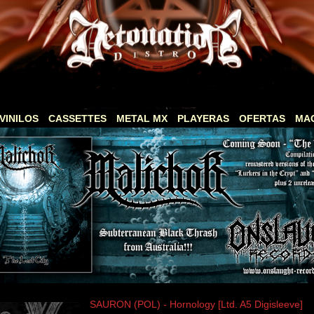
VINILOS
CASSETTES
METAL MX
PLAYERAS
OFERTAS
MA
SAURON (POL) - Hornology [Ltd. A5 Digisleeve]