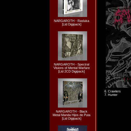
NARGAROTH - Rasluka
[Ltd Digipack]
NARGAROTH - Spectral
Visions of Mental Warfare
[Ltd 2CD Digipack]
6. Crawlers
7. Hunter
NARGAROTH - Black
Metal Manda Hijos de Puta
[Ltd Digipack]