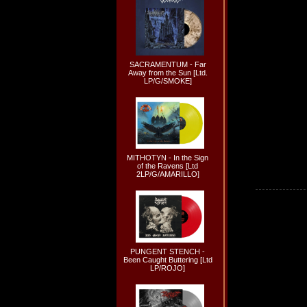
SACRAMENTUM - Far
Away from the Sun [Ltd.
LP/G/SMOKE]
MITHOTYN - In the Sign
of the Ravens [Ltd
2LP/G/AMARILLO]
PUNGENT STENCH -
Been Caught Buttering [Ltd
LP/ROJO]