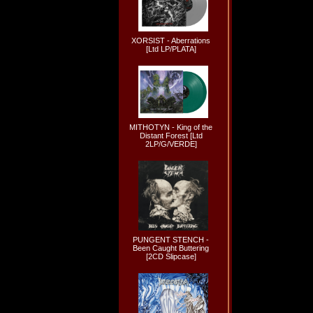
XORSIST - Aberrations
[Ltd LP/PLATA]
MITHOTYN - King of the
Distant Forest [Ltd
2LP/G/VERDE]
PUNGENT STENCH -
Been Caught Buttering
[2CD Slipcase]