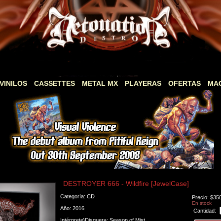
VINILOS
CASSETTES
METAL MX
PLAYERAS
OFERTAS
MA
DESTROYER 666 - Wildfire [JewelCase]
Categoría: CD
Precio: $35
En stock
Año: 2016
Cantidad:
Intérprete\Disquera: Season of Mist